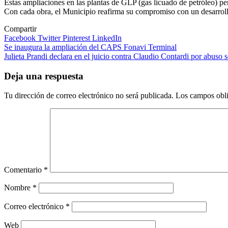
Estas ampliaciones en las plantas de GLP (gas licuado de petróleo) per
Con cada obra, el Municipio reafirma su compromiso con un desarrollo e
Compartir
Facebook
Twitter
Pinterest
LinkedIn
Navegación
Se inaugura la ampliación del CAPS Fonavi Terminal
Julieta Prandi declara en el juicio contra Claudio Contardi por abuso 
de
entradas
Deja una respuesta
Tu dirección de correo electrónico no será publicada.
Los campos obli
Comentario
*
Nombre
*
Correo electrónico
*
Web