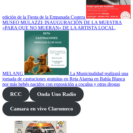
edición de la Fiesta de la Empanada Costera
MUSEO MULAZZI: INAUGURACIÓN DE LA MUESTRA
«PARA QUE NO MUERAN» DE LA ARTISTA LOCAL,
MELANG
La Municipalidad realizará una
jornada de castraciones gratuitas en Reta
Alarma en Bahía Blanca
por más bebés nacidos con exposición a cocaína y otras drogas
RCC
Onda Uno Radio
Camara en vivo Claromeco